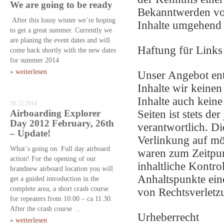
We are going to be ready
Bekanntwerden von
After this lousy winter we´re hoping
Inhalte umgehend 
to get a great summer. Currently we
are planing the event dates and will
Haftung für Links
come back shortly with the new dates
for summer 2014
» weiterlesen
Unser Angebot enth
Inhalte wir keine
Inhalte auch kein
18.12.2014
Airboarding Explorer
Seiten ist stets de
Day 2012 February, 26th
verantwortlich. D
– Update!
Verlinkung auf mö
What´s going on: Full day airboard
waren zum Zeitpun
action! For the opening of our
inhaltliche Kontro
brandnew airboard location you will
Anhaltspunkte ein
get a guided introduction in the
complete area, a short crash course
von Rechtsverletz
for repeaters from 10:00 – ca 11.30.
After the crash course …
Urheberrecht
» weiterlesen