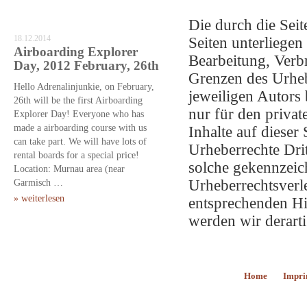
Die durch die Seit
18.12.2014
Seiten unterliegen
Airboarding Explorer
Bearbeitung, Verb
Day, 2012 February, 26th
Grenzen des Urheb
Hello Adrenalinjunkie, on February,
jeweiligen Autors 
26th will be the first Airboarding
nur für den privat
Explorer Day! Everyone who has
made a airboarding course with us
Inhalte auf dieser
can take part. We will have lots of
Urheberrechte Drit
rental boards for a special price!
solche gekennzeich
Location: Murnau area (near
Garmisch …
Urheberrechtsverl
» weiterlesen
entsprechenden H
werden wir derart
Home
Impri