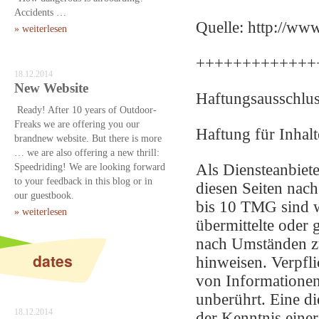
Accidents …
Quelle: http://ww
» weiterlesen
+++++++++++++
18.12.2014
New Website
Haftungsausschlus
Ready! After 10 years of Outdoor-
Freaks we are offering you our
Haftung für Inhalt
brandnew website. But there is more
… we are also offering a new thrill:
Speedriding! We are looking forward
Als Diensteanbiet
to your feedback in this blog or in
diesen Seiten nac
our guestbook.
bis 10 TMG sind wi
» weiterlesen
übermittelte oder
nach Umständen zu 
dates
hinweisen. Verpfl
von Informationen
unberührt. Eine di
18.12.2014
der Kenntnis eine