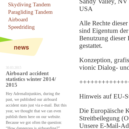
Sandy Valley, NV
Skydiving Tandem
USA
Paragliding Tandem
Airboard
Alle Rechte dieser
Speedriding
sind Eigentum der
Benutzung dieser 
gestattet.
news
Konzeption, grafi
vionic Dialog- un
30.03.2015
Airboard accident
statistics winter 2014/
+++++++++++++
2015
Hey Adrenalinjunkies, during the
Hinweis auf EU-St
past, we published our airboard
accident stats just via e-mail. But this
Die Europäische K
year, we thought that we can even
publish them here on our website.
Streitbeilegung (O
Because we got often the question:
Unsere E-Mail-Adr
“How dangerous is airboarding?”