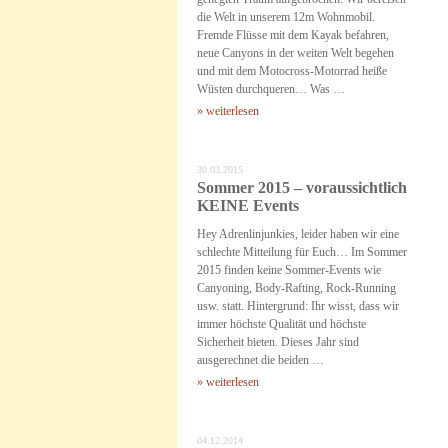
die Welt in unserem 12m Wohnmobil.
Fremde Flüsse mit dem Kayak befahren,
neue Canyons in der weiten Welt begehen
und mit dem Motocross-Motorrad heiße
Wüsten durchqueren… Was …
» weiterlesen
30.03.2015
Sommer 2015 – voraussichtlich
KEINE Events
Hey Adrenlinjunkies, leider haben wir eine
schlechte Mitteilung für Euch… Im Sommer
2015 finden keine Sommer-Events wie
Canyoning, Body-Rafting, Rock-Running
usw. statt. Hintergrund: Ihr wisst, dass wir
immer höchste Qualität und höchste
Sicherheit bieten. Dieses Jahr sind
ausgerechnet die beiden …
» weiterlesen
04.12.2014