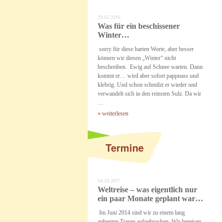
29.02.2016
Was für ein beschissener
Winter…
sorry für diese harten Worte, aber besser
können wir diesen „Winter“ nicht
beschreiben. Ewig auf Schnee warten. Dann
kommt er… wird aber sofort pappnass und
klebrig. Und schon schmilzt er wieder und
verwandelt sich in den reinsten Sulz. Da wir
…
» weiterlesen
Termine
14.10.2017
Weltreise – was eigentlich nur
ein paar Monate geplant war…
Im Juni 2014 sind wir zu einem lang
gehegten Traum aufgebrochen: Wir bereisen