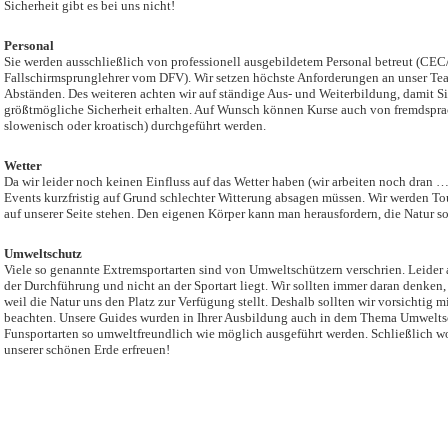
Sicherheit gibt es bei uns nicht!
Personal
Sie werden ausschließlich von professionell ausgebildetem Personal betreut (C
Fallschirmsprunglehrer vom DFV). Wir setzen höchste Anforderungen an unser Te
Abständen. Des weiteren achten wir auf ständige Aus- und Weiterbildung, damit Sie
größtmögliche Sicherheit erhalten. Auf Wunsch können Kurse auch von fremdsprac
slowenisch oder kroatisch) durchgeführt werden.
Wetter
Da wir leider noch keinen Einfluss auf das Wetter haben (wir arbeiten noch dran … 
Events kurzfristig auf Grund schlechter Witterung absagen müssen. Wir werden T
auf unserer Seite stehen. Den eigenen Körper kann man herausfordern, die Natur 
Umweltschutz
Viele so genannte Extremsportarten sind von Umweltschützern verschrien. Leider a
der Durchführung und nicht an der Sportart liegt. Wir sollten immer daran denken,
weil die Natur uns den Platz zur Verfügung stellt. Deshalb sollten wir vorsichtig
beachten. Unsere Guides wurden in Ihrer Ausbildung auch in dem Thema Umweltschu
Funsportarten so umweltfreundlich wie möglich ausgeführt werden. Schließlich wo
unserer schönen Erde erfreuen!