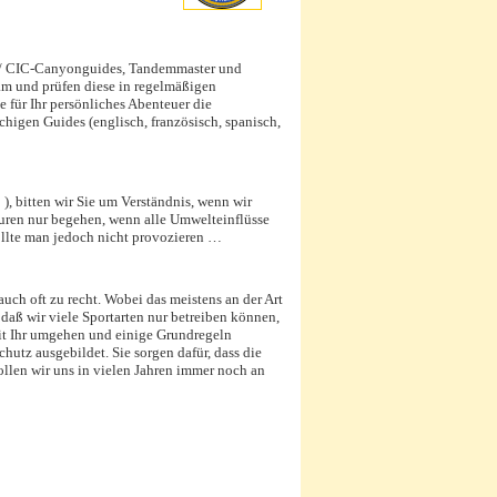
EC/ CIC-Canyonguides, Tandemmaster und
am und prüfen diese in regelmäßigen
 für Ihr persönliches Abenteuer die
higen Guides (englisch, französisch, spanisch,
), bitten wir Sie um Verständnis, wenn wir
ouren nur begehen, wenn alle Umwelteinflüsse
sollte man jedoch nicht provozieren …
uch oft zu recht. Wobei das meistens an der Art
 daß wir viele Sportarten nur betreiben können,
 mit Ihr umgehen und einige Grundregeln
tz ausgebildet. Sie sorgen dafür, dass die
llen wir uns in vielen Jahren immer noch an