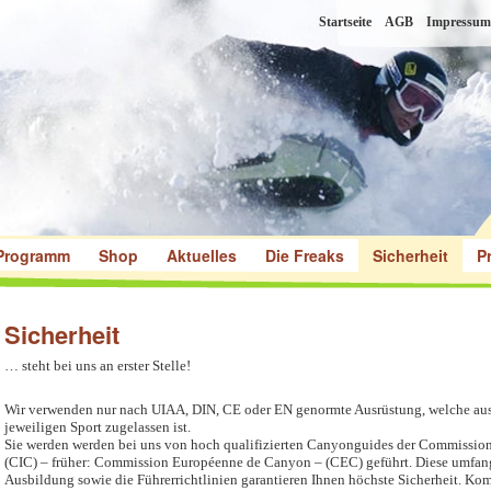
Startseite
AGB
Impressum
Programm
Shop
Aktuelles
Die Freaks
Sicherheit
P
Sicherheit
… steht bei uns an erster Stelle!
Wir verwenden nur nach UIAA, DIN, CE oder EN genormte Ausrüstung, welche aus
jeweiligen Sport zugelassen ist.
Sie werden werden bei uns von hoch qualifizierten Canyonguides der Commission
(CIC) – früher: Commission Européenne de Canyon – (CEC) geführt. Diese umfang
Ausbildung sowie die Führerrichtlinien garantieren Ihnen höchste Sicherheit. Ko