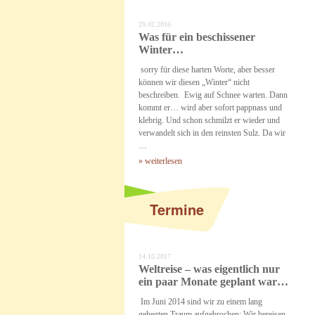
29.02.2016
Was für ein beschissener
Winter…
sorry für diese harten Worte, aber besser
können wir diesen „Winter“ nicht
beschreiben. Ewig auf Schnee warten. Dann
kommt er… wird aber sofort pappnass und
klebrig. Und schon schmilzt er wieder und
verwandelt sich in den reinsten Sulz. Da wir
…
» weiterlesen
Termine
14.10.2017
Weltreise – was eigentlich nur
ein paar Monate geplant war…
Im Juni 2014 sind wir zu einem lang
gehegten Traum aufgebrochen: Wir bereisen