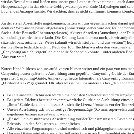
wir das Beste draus und ließen uns unsere gute Laune nicht verderben – auch dann
Neoprenanzügen in das eiskalte Gebirgswasser (es war Ende Mai) stiegen und selb
Löcher des Anzuges suchte. Wir dachten, dass es nicht schlimmer kommen könnte,
An der ersten Abseilstelle angekommen, hatten wir uns eigentlich schon darauf gef
denkste! Wir wurden passiv abgelassen (Anmerkung: dabei wird der Teilnehmer am
Sack auf der Baustelle“ heruntergelassen). Aktives Abseilen (Anmerkung: der Tei
selbständig) wurde nicht erlaubt. Die Krönung kam aber erst noch, als wir aufgef
sitzender bzw. rutschender Weise („damit wir nicht stolpern und uns wehtun“) hol
das Steißbein bedankte sich … Nach der Tour fluchten wir über den verschenkten Tag
„Canyoning an sich“ eigentlich eine tolle Sache sein könnte – unter anderen Be
Aber von wem?!
Kurzer Hand bildeten wir uns auf diversen Kursen weiter und ein paar von uns mac
Canyoningtouren später Ihre Ausbildung zum geprüften Canyoning-Guide der 
geprüfter Canyoning-Guide, Anmerkung: heute Internationale Canyoning Kommis
„Outdoor-Freaks“ gegründet. OK, aber was ist bei uns anders als bei „den anderen
Bei all unseren Erlebnissen werden die höchsten Sicherheitsstandards umgeset
Bei jedem Erlebnis besitzt der verantwortliche Guide eine Ausbildung eines i
„Ihren“ Guide danach und lassen Sie sich die Lizenz / Ausweis vor der Tour ze
Unsere Ausrüstung, z.B. hochwertige Neoprenanzüge (6,5 mm, superweich und 
nagelneue Anzüge ausgetauscht werden.
„Basic“ – ein ausführliches Abseiltraining vor der Tour, um unseren Gästen da
Erlebnis – in den Schluchten zu ermöglichen.
Alle einzelnen Programmpunkte sind methodisch und pädagogisch hochwertig
Unseren Gästen wird ein spezielles, teilweise im ganzen Bundesgebiet einzig