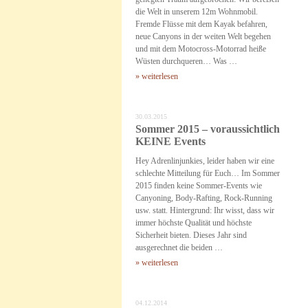
die Welt in unserem 12m Wohnmobil.
Fremde Flüsse mit dem Kayak befahren,
neue Canyons in der weiten Welt begehen
und mit dem Motocross-Motorrad heiße
Wüsten durchqueren… Was …
» weiterlesen
30.03.2015
Sommer 2015 – voraussichtlich
KEINE Events
Hey Adrenlinjunkies, leider haben wir eine
schlechte Mitteilung für Euch… Im Sommer
2015 finden keine Sommer-Events wie
Canyoning, Body-Rafting, Rock-Running
usw. statt. Hintergrund: Ihr wisst, dass wir
immer höchste Qualität und höchste
Sicherheit bieten. Dieses Jahr sind
ausgerechnet die beiden …
» weiterlesen
04.12.2014