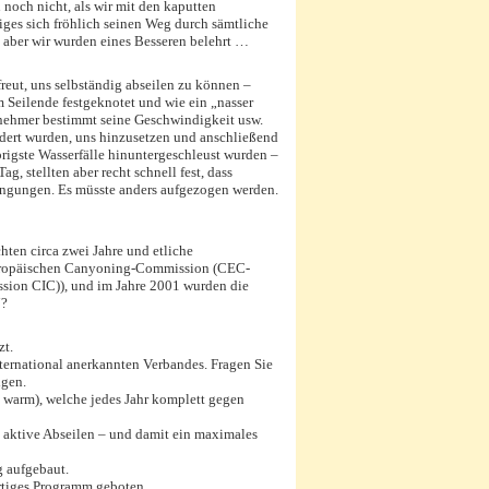
 noch nicht, als wir mit den kaputten
iges sich fröhlich seinen Weg durch sämtliche
 aber wir wurden eines Besseren belehrt …
reut, uns selbständig abseilen zu können –
 Seilende festgeknotet und wie ein „nasser
lnehmer bestimmt seine Geschwindigkeit usw.
ordert wurden, uns hinzusetzen und anschließend
prigste Wasserfälle hinuntergeschleust wurden –
, stellten aber recht schnell fest, dass
dingungen. Es müsste anders aufgezogen werden.
hten circa zwei Jahre und etliche
Europäischen Canyoning-Commission (CEC-
sion CIC)), und im Jahre 2001 wurden die
“?
zt.
nternational anerkannten Verbandes. Fragen Sie
igen.
warm), welche jedes Jahr komplett gegen
s aktive Abseilen – und damit ein maximales
 aufgebaut.
artiges Programm geboten.