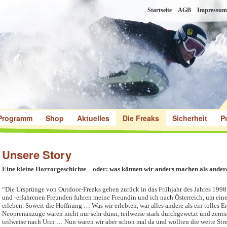
Startseite
AGB
Impressum
Programm
Shop
Aktuelles
Die Freaks
Sicherheit
P
Unsere Story
Eine kleine Horrorgeschichte – oder: was können wir anders machen als ande
“Die Ursprünge von Outdoor-Freaks gehen zurück in das Frühjahr des Jahres 1998
und -erfahrenen Freunden fuhren meine Freundin und ich nach Österreich, um ei
erleben. Soweit die Hoffnung … Was wir erlebten, war alles andere als ein tolles E
Neoprenanzüge waren nicht nur sehr dünn, teilweise stark durchgewetzt und zerri
teilweise nach Urin … Nun waren wir aber schon mal da und wollten die weite Str