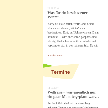
29.02.2016
Was für ein beschissener
Winter…
sorry für diese harten Worte, aber besser
können wir diesen „Winter“ nicht
beschreiben. Ewig auf Schnee warten. Dann
kommt er… wird aber sofort pappnass und
klebrig. Und schon schmilzt er wieder und
verwandelt sich in den reinsten Sulz. Da wir
…
» weiterlesen
Termine
14.10.2017
Weltreise – was eigentlich nur
ein paar Monate geplant war…
Im Juni 2014 sind wir zu einem lang
gehegten Traum aufgebrochen: Wir bereisen