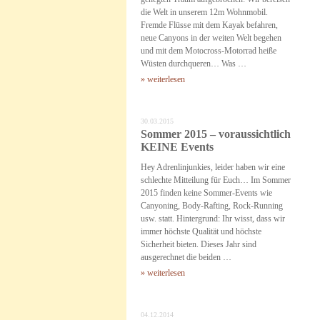
die Welt in unserem 12m Wohnmobil.
Fremde Flüsse mit dem Kayak befahren,
neue Canyons in der weiten Welt begehen
und mit dem Motocross-Motorrad heiße
Wüsten durchqueren… Was …
» weiterlesen
30.03.2015
Sommer 2015 – voraussichtlich
KEINE Events
Hey Adrenlinjunkies, leider haben wir eine
schlechte Mitteilung für Euch… Im Sommer
2015 finden keine Sommer-Events wie
Canyoning, Body-Rafting, Rock-Running
usw. statt. Hintergrund: Ihr wisst, dass wir
immer höchste Qualität und höchste
Sicherheit bieten. Dieses Jahr sind
ausgerechnet die beiden …
» weiterlesen
04.12.2014