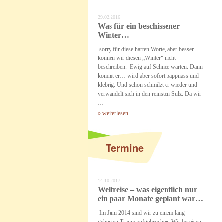
29.02.2016
Was für ein beschissener
Winter…
sorry für diese harten Worte, aber besser
können wir diesen „Winter“ nicht
beschreiben. Ewig auf Schnee warten. Dann
kommt er… wird aber sofort pappnass und
klebrig. Und schon schmilzt er wieder und
verwandelt sich in den reinsten Sulz. Da wir
…
» weiterlesen
Termine
14.10.2017
Weltreise – was eigentlich nur
ein paar Monate geplant war…
Im Juni 2014 sind wir zu einem lang
gehegten Traum aufgebrochen: Wir bereisen