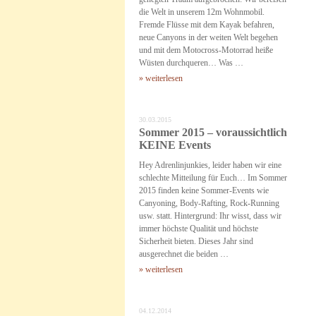
die Welt in unserem 12m Wohnmobil.
Fremde Flüsse mit dem Kayak befahren,
neue Canyons in der weiten Welt begehen
und mit dem Motocross-Motorrad heiße
Wüsten durchqueren… Was …
» weiterlesen
30.03.2015
Sommer 2015 – voraussichtlich
KEINE Events
Hey Adrenlinjunkies, leider haben wir eine
schlechte Mitteilung für Euch… Im Sommer
2015 finden keine Sommer-Events wie
Canyoning, Body-Rafting, Rock-Running
usw. statt. Hintergrund: Ihr wisst, dass wir
immer höchste Qualität und höchste
Sicherheit bieten. Dieses Jahr sind
ausgerechnet die beiden …
» weiterlesen
04.12.2014