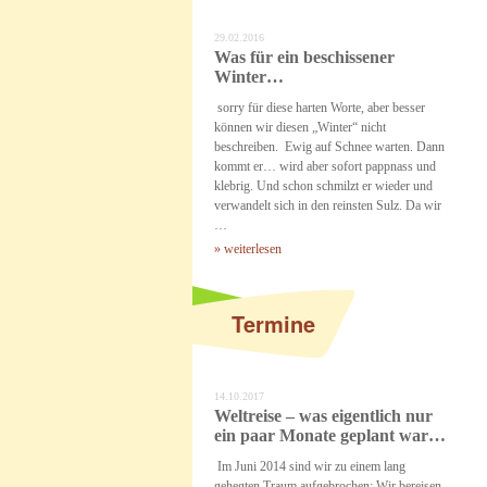
29.02.2016
Was für ein beschissener
Winter…
sorry für diese harten Worte, aber besser
können wir diesen „Winter“ nicht
beschreiben. Ewig auf Schnee warten. Dann
kommt er… wird aber sofort pappnass und
klebrig. Und schon schmilzt er wieder und
verwandelt sich in den reinsten Sulz. Da wir
…
» weiterlesen
Termine
14.10.2017
Weltreise – was eigentlich nur
ein paar Monate geplant war…
Im Juni 2014 sind wir zu einem lang
gehegten Traum aufgebrochen: Wir bereisen