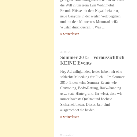
die Welt in unserem 12m Wohnmobil.
Fremde Flüsse mit dem Kayak befahren,
neue Canyons in der weiten Welt begehen
und mit dem Motocross-Motorrad heiße
Wüsten durchqueren… Was …
» weiterlesen
30.03.2015
Sommer 2015 – voraussichtlich
KEINE Events
Hey Adrenlinjunkies, leider haben wir eine
schlechte Mitteilung für Euch… Im Sommer
2015 finden keine Sommer-Events wie
Canyoning, Body-Rafting, Rock-Running
usw. statt. Hintergrund: Ihr wisst, dass wir
immer höchste Qualität und höchste
Sicherheit bieten. Dieses Jahr sind
ausgerechnet die beiden …
» weiterlesen
04.12.2014