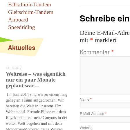
Fallschirm-Tandem
Gleitschirm-Tandem
Schreibe ei
Airboard
Speedriding
Deine E-Mail-Adress
mit
*
markiert
Aktuelles
Kommentar
*
14.10.2017
Weltreise – was eigentlich
nur ein paar Monate
geplant war…
Im Juni 2014 sind wir zu einem lang
Name
*
gehegten Traum aufgebrochen: Wir
bereisen die Welt in unserem 12m
Wohnmobil. Fremde Flüsse mit dem
E-Mail-Adresse
*
Kayak befahren, neue Canyons in der
weiten Welt begehen und mit dem
Website
Motocross-Motorrad heiße Wüsten