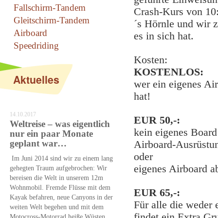
Fallschirm-Tandem
Crash-Kurs von 10:
Gleitschirm-Tandem
´s Hörnle und wir 
Airboard
es in sich hat.
Speedriding
Kosten:
KOSTENLOS:
Aktuelles
wer ein eigenes Ai
hat!
14.10.2017
EUR 50,-:
Weltreise – was eigentlich
kein eigenes Board
nur ein paar Monate
geplant war…
Airboard-Ausrüstun
oder
Im Juni 2014 sind wir zu einem lang
eigenes Airboard a
gehegten Traum aufgebrochen: Wir
bereisen die Welt in unserem 12m
Wohnmobil. Fremde Flüsse mit dem
EUR 65,-:
Kayak befahren, neue Canyons in der
Für alle die weder
weiten Welt begehen und mit dem
findet ein Extra Gr
Motocross-Motorrad heiße Wüsten