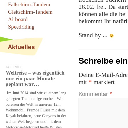
Fallschirm-Tandem
26.02. frei. Da sta
Gleitschirm-Tandem
können alle die be
Airboard
bekommt Ihr natürl
Speedriding
Stand by ...
Aktuelles
Schreibe ei
14.10.2017
Weltreise – was eigentlich
Deine E-Mail-Adress
nur ein paar Monate
mit
*
markiert
geplant war…
Kommentar
*
Im Juni 2014 sind wir zu einem lang
gehegten Traum aufgebrochen: Wir
bereisen die Welt in unserem 12m
Wohnmobil. Fremde Flüsse mit dem
Kayak befahren, neue Canyons in der
weiten Welt begehen und mit dem
Motocross-Motorrad heiße Wüsten