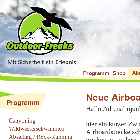
Programm
Shop
Akt
Neue Airboa
Programm
Hallo Adrenalinjun
Canyoning
hier ein kurzer Zw
Wildwasserschwimmen
Airboardstrecke sch
Abseiling / Rock-Running
trockenen Tüchern 