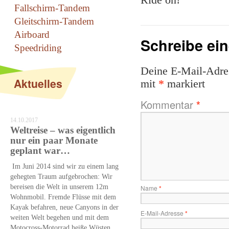
Ride on!
Fallschirm-Tandem
Gleitschirm-Tandem
Airboard
Schreibe ei
Speedriding
Deine E-Mail-Adress
Aktuelles
mit
*
markiert
Kommentar
*
14.10.2017
Weltreise – was eigentlich
nur ein paar Monate
geplant war…
Im Juni 2014 sind wir zu einem lang
gehegten Traum aufgebrochen: Wir
bereisen die Welt in unserem 12m
Name
*
Wohnmobil. Fremde Flüsse mit dem
Kayak befahren, neue Canyons in der
E-Mail-Adresse
*
weiten Welt begehen und mit dem
Motocross-Motorrad heiße Wüsten